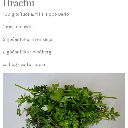
Hráefni
100 g ólífuolía, frá Filippo Berio
1 msk eplaedik
3 góðar lúkur steinselja
2 góðar lúkur blóðberg
salt og svartur pipar