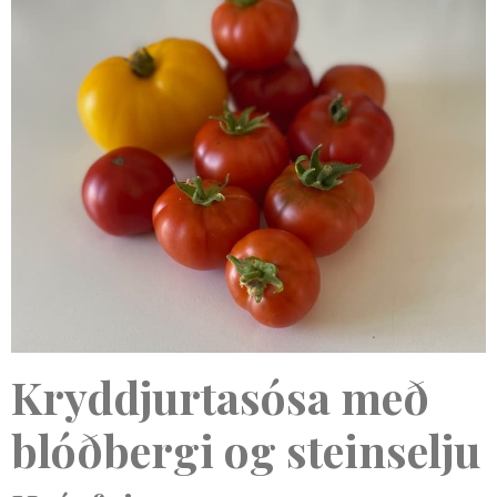
Kryddjurtasósa með
blóðbergi og steinselju