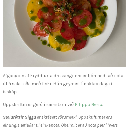
Afganginn af kryddjurta dressingunni er ljómandi að nota
út á salat eða með fiski. Hún geymist í nokkra daga í
ísskáp.
Uppskriftin er gerð í samstarfi við
Filippo Berio
.
Sæluréttir Siggu
er skrásett vōrumerki. Uppskriftirnar eru
einungis ætlaðar til einkanota. Óheimilt er að nota þær í hvers